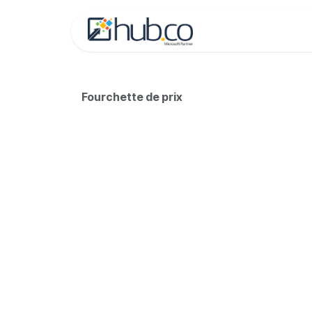
Se rendre au contenu
Accueil
Hubco
Fourchette de prix